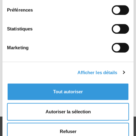
Découvrir
Découvrir
Préférences
Statistiques
Marketing
Référentiel CNPP
6109 Expertise
Afficher les détails
préalable
À partir de 29,45 €
Tout autoriser
TTC
Découvrir
Autoriser la sélection
Refuser