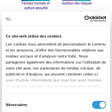
Facteur humain et
Gestion des risques
culture sécurité
À partir de 56,05 €
À partir de 46,55 €
TTC
TTC
Découvrir
Découvrir
Ce site web utilise des cookies.
Les cookies nous permettent de personnaliser le contenu
et les annonces, d'offrir des fonctionnalités relatives aux
médias sociaux et d'analyser notre trafic. Nous
partageons également des informations sur l'utilisation de
notre site avec nos partenaires de médias sociaux, de
publicité et d'analyse, qui peuvent combiner celles-ci
avec d'autres informations que vous leur avez fournies
Évolution des
Gestion de crise
ou qu'ils ont collectées lors de votre utilisation de leurs
réglementations et
services.
responsabilités
Sélection
Nécessaires
À partir de 29,00 €
À partir de 46,55 €
du
TTC
TTC
consentement