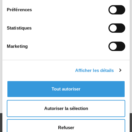
Découvrir
Découvrir
Préférences
Statistiques
Marketing
Mise en oeuvre de la
Norme NFPA 1600
NFPA 1600
Afficher les détails
À partir de 208,05 €
À partir de 99,75 €
Tout autoriser
TTC
TTC
Découvrir
Découvrir
Autoriser la sélection
Refuser