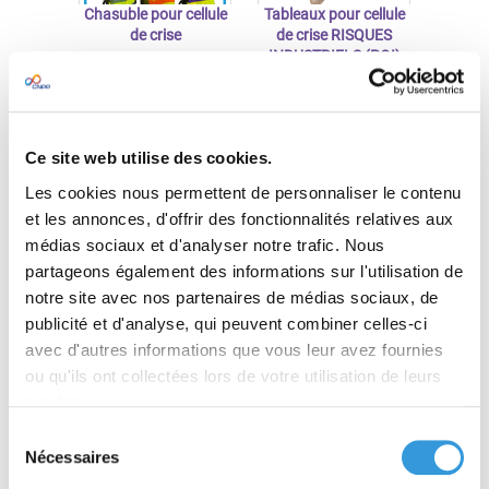
Chasuble pour cellule
Tableaux pour cellule
de crise
de crise RISQUES
INDUSTRIELS (POI)
À partir de 180,00 €
À partir de 1260,00 €
TTC
TTC
Découvrir
Découvrir
Ce site web utilise des cookies.
Les cookies nous permettent de personnaliser le contenu
et les annonces, d'offrir des fonctionnalités relatives aux
médias sociaux et d'analyser notre trafic. Nous
partageons également des informations sur l'utilisation de
notre site avec nos partenaires de médias sociaux, de
publicité et d'analyse, qui peuvent combiner celles-ci
avec d'autres informations que vous leur avez fournies
SAUVER OU PÉRIR
Les plans d'urgence en
ou qu'ils ont collectées lors de votre utilisation de leurs
industrie
services.
Sélection
Nécessaires
À partir de 35,00 €
À partir de 53,20 €
du
TTC
TTC
consentement