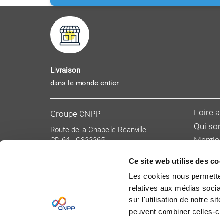
Livraison
dans le monde entier
Foire 
Groupe CNPP
Qui s
Route de la Chapelle Réanville
CD 64 - CS22265
Mentio
F 27950 SAINT MARCEL
Donnée
Tél : 02 32 53 64 34
Ce site web utilise des co
Condit
www.cnpp.com
Les cookies nous permetten
www.faceaurisque.com
Tarifs 
relatives aux médias socia
Devenir
sur l'utilisation de notre 
peuvent combiner celles-ci