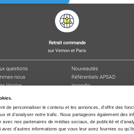
Retrait commande
sur Vernon et Paris
aux questions
Nouveautés
ommes-nous
Référentiels APSAD
ns légales
Incendie
s personnelles
Sûreté et malveillance
okies.
ions de vente
Hygiène, sécurité et enviro
t de personnaliser le contenu et les annonces, d'offrir des fonct
et délai de livraison
Gestion des risques
ux et d'analyser notre trafic. Nous partageons également des in
 auteur
Cybersécurité
site avec nos partenaires de médias sociaux, de publicité et d'anal
 avec d'autres informations que vous leur avez fournies ou qu'il