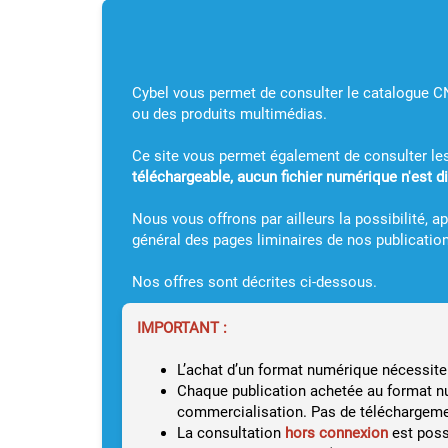
Cybel vous permet de consulter le catalogue CN
ou des produits multimédias.
Ce site vous permet également de consulter le
téléchargeable, aucun fichier numérique n'est 
Nous vous offrons par ailleurs la possibilité, a
général des pages liminaires de nos publication
Nos offres sont décrites ci-dessous.
IMPORTANT :
L’achat d’un format numérique nécessite 
Chaque publication achetée au format nu
commercialisation. Pas de téléchargeme
La consultation
hors connexion
est poss