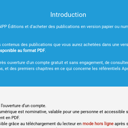
Introduction
PP Éditions et d'acheter des publications en version papier ou num
s contenus des publications que vous aurez achetées dans une ver
disponible au format PDF
.
près ouverture d'un compte gratuit et sans engagement, de consulter c
s, et des premiers chapitres en ce qui concerne les référentiels A
l’ouverture d’un compte.
mérique est nominative, valable pour une personne et accessible su
nt en PDF.
ible grâce au téléchargement du lecteur en
mode hors ligne
après s