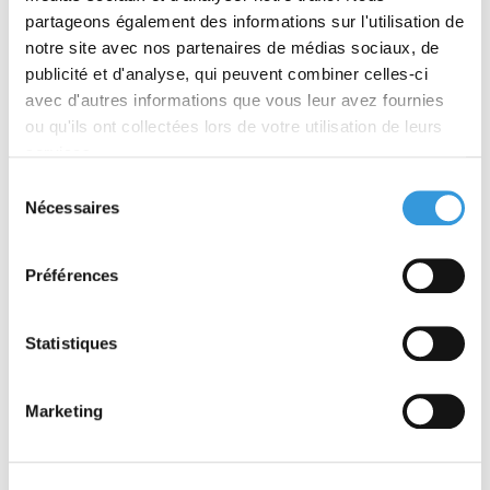
À partir de 49,00 €
À partir de 49,00 €
partageons également des informations sur l'utilisation de
TTC
TTC
notre site avec nos partenaires de médias sociaux, de
Découvrir
Découvrir
publicité et d'analyse, qui peuvent combiner celles-ci
avec d'autres informations que vous leur avez fournies
ou qu'ils ont collectées lors de votre utilisation de leurs
services.
Sélection
Nécessaires
du
consentement
Lutte contre le feu :
Lutte contre le feu : les
Préférences
l'extincteur
procédés d'extinction
Statistiques
À partir de 49,00 €
À partir de 49,00 €
TTC
TTC
Découvrir
Découvrir
Marketing