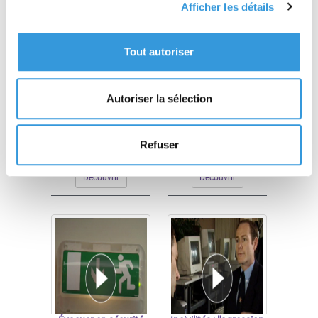
Afficher les détails
Tout autoriser
Lutte contre le feu : les
L'incendie : type U et
Autoriser la sélection
robinets d'incendie
type J
armés (RIA)
Refuser
À partir de 49,00 €
À partir de 49,00 €
TTC
TTC
Découvrir
Découvrir