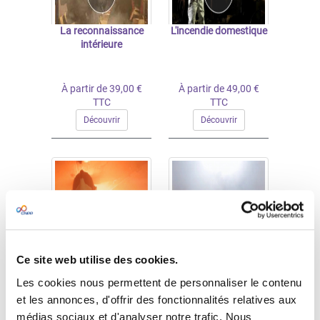
La reconnaissance
L'incendie domestique
intérieure
À partir de 39,00 €
À partir de 49,00 €
TTC
TTC
Découvrir
Découvrir
Ce site web utilise des cookies.
Au cœur des fumées
Le danger des fumées
dans l'entreprise
Les cookies nous permettent de personnaliser le contenu
et les annonces, d'offrir des fonctionnalités relatives aux
médias sociaux et d'analyser notre trafic. Nous