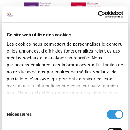
Ce site web utilise des cookies.
Référentiel APSAD R8
Référentiel APSAD
Surveillance des
R12 Extinction
Les cookies nous permettent de personnaliser le contenu
risques
automatique à
et les annonces, d'offrir des fonctionnalités relatives aux
mousse à haut
médias sociaux et d'analyser notre trafic. Nous
foisonnement
À partir de 43,70 €
À partir de 36,10 €
partageons également des informations sur l'utilisation de
TTC
TTC
notre site avec nos partenaires de médias sociaux, de
Découvrir
Découvrir
publicité et d'analyse, qui peuvent combiner celles-ci
avec d'autres informations que vous leur avez fournies
ou qu'ils ont collectées lors de votre utilisation de leurs
services.
Sélection
Nécessaires
du
consentement