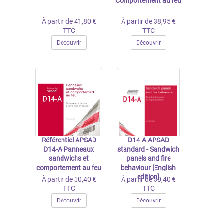
Comportement au feu
À partir de 41,80 €
À partir de 38,95 €
TTC
TTC
Découvrir
Découvrir
Référentiel APSAD
D14-A APSAD
D14-A Panneaux
standard - Sandwich
sandwichs et
panels and fire
comportement au feu
behaviour [English
edition]
À partir de 30,40 €
À partir de 30,40 €
TTC
TTC
Découvrir
Découvrir