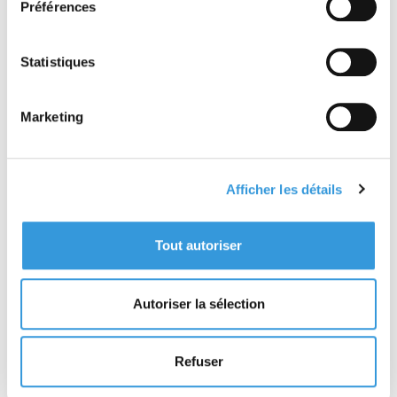
Référentiel APSAD
Référentiel APSAD R6
Préférences
D19 Thermographie
Maîtrise du risque
infrarouge
incendie et du risque
industriel
Statistiques
À partir de 38,95 €
À partir de 43,70 €
TTC
TTC
Découvrir
Découvrir
Marketing
Afficher les détails
Tout autoriser
Référentiel APSAD
D32 APSAD Standard -
Autoriser la sélection
D91 Bris de machine
Cybersecurity [English
edition]
Refuser
À partir de 36,10 €
À partir de 30,41 €
TTC
TTC