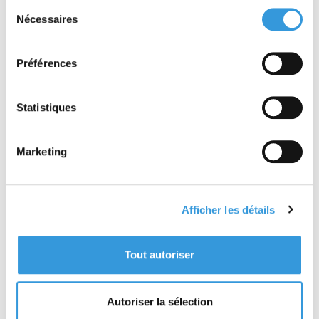
Sélection
Nécessaires
du
consentement
Traité pratique de sûreté malveillance
Préférences
e
7
édition
Statistiques
Marketing
Afficher les détails
Tout autoriser
Référentiel APSAD R5 Robinets d'incendie armés et
postes d'incendie additivés
Autoriser la sélection