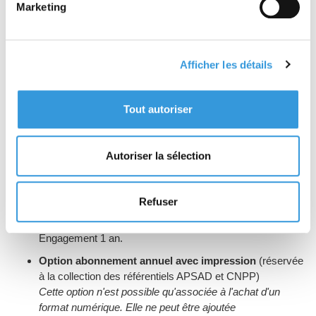
Marketing
Format numérique, un compte = un utilisateur (le
changement d'utilisateur demande une manipulation
informatique de nos services - merci de nous contacter au
02 32 53 64 34)
:
Afficher les détails
Option abonnement annuel
(réservée à la collection des
référentiels APSAD et CNPP)
Tout autoriser
Cette option n'est possible qu'associée à l'achat d'un
format numérique. Elle ne peut être ajoutée
ultérieurement.
Autoriser la sélection
Accès illimité en ligne au(x) référentiel(s) acheté(s) et aux
versions ultérieures à l’achat paraissant pendant la durée
de l’abonnement.
Refuser
Pas d'impression, pas de téléchargement.
Lecture possible en mode hors-ligne.
Engagement 1 an.
Option abonnement annuel avec impression
(réservée
à la collection des référentiels APSAD et CNPP)
Cette option n'est possible qu'associée à l'achat d'un
format numérique. Elle ne peut être ajoutée