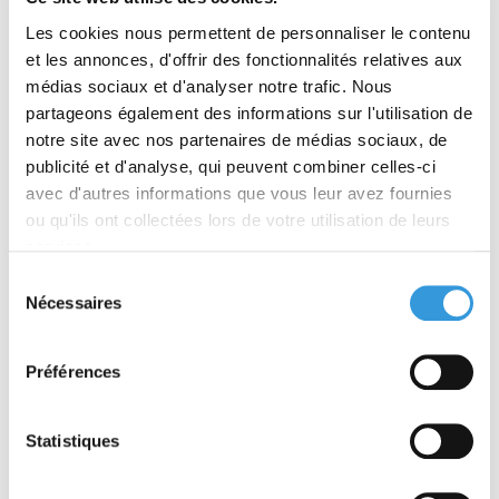
- Chaque ouvrage acheté au format numérique est nominatif,
Les cookies nous permettent de personnaliser le contenu
valable pour une personne et est accessible pendant toute la
et les annonces, d'offrir des fonctionnalités relatives aux
durée de vie de notre site
au format html
via internet.
(Pas de
médias sociaux et d'analyser notre trafic. Nous
format PDF)
partageons également des informations sur l'utilisation de
notre site avec nos partenaires de médias sociaux, de
- La consultation
hors connexion internet
est possible
publicité et d'analyse, qui peuvent combiner celles-ci
uniquement avec
le lecteur du mode hors-ligne
(proposé par
avec d'autres informations que vous leur avez fournies
CNPP Éditions et à télécharger sur cybel.cnpp.com).
Tous les
ou qu'ils ont collectées lors de votre utilisation de leurs
ouvrages numériques achetés sur Cybel ouvrent un compte
personnel Cybel et sont synchronisables sur ce lecteur.
Ils
services.
peuvent être consultés en ligne ou hors connexion internet
.
Sélection
Plus aucun remboursement ne sera possible après
Nécessaires
du
synchronisation du compte.
consentement
Préférences
- Notre bibliothèque est indisponible pour le moment sur
tablette, liseuse et smartphone ou Iphone.
Statistiques
- Les formats numériques présentent des options différentes en
fonction de l'abonnement annuel.