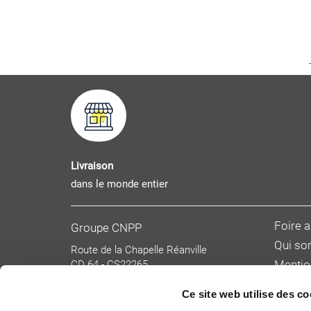
Livraison
dans le monde entier
Foire 
Groupe CNPP
Qui s
Route de la Chapelle Réanville
CD 64 - CS22265
Mentio
F 27950 SAINT MARCEL
Donnée
Tél : 02 32 53 64 34
Ce site web utilise des co
Condit
www.cnpp.com