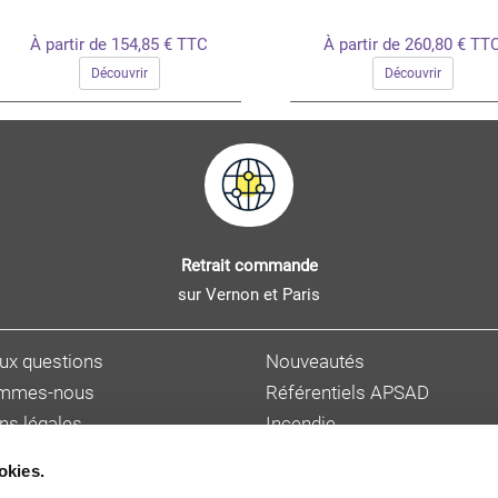
À partir de 154,85 € TTC
À partir de 260,80 € TT
Découvrir
Découvrir
Retrait commande
sur Vernon et Paris
aux questions
Nouveautés
ommes-nous
Référentiels APSAD
ns légales
Incendie
s personnelles
Sûreté et malveillance
okies.
ions de vente
Hygiène, sécurité et enviro