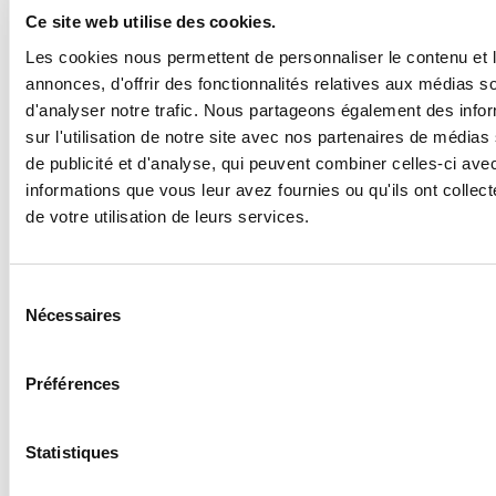
Ce site web utilise des cookies.
d’évacuation, le chef d’établissement ou son
représentant. L’un des deux exemplaires peut
Les cookies nous permettent de personnaliser le contenu et 
être annexe au registre de sécurité.
annonces, d'offrir des fonctionnalités relatives aux médias s
Personnalisation possible à partir de 50
d'analyser notre trafic. Nous partageons également des info
exemplaires (avec votre logo par exemple), nous
sur l'utilisation de notre site avec nos partenaires de médias
contacter.
de publicité et d'analyse, qui peuvent combiner celles-ci ave
informations que vous leur avez fournies ou qu'ils ont collect
de votre utilisation de leurs services.
Sélection
Nécessaires
du
consentement
Préférences
Statistiques