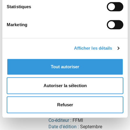
Gestion des risques et
Statistiques
des situations d'urgence >
Évacuation et mise en
sécurité
Marketing
Incendie > Extinction,
Détection
Assureurs, Consultants
Afficher les détails
sécurité, Directeurs
sécurité, Experts,
Fabricants, Installateurs,
Tout autoriser
Maîtres d'ouvrage,
Responsables HSE,
Responsables travaux,
Responsables immobiliers,
Autoriser la sélection
SDIS
Collection :
Techniques et
Refuser
technologies de sécurité
Éditeur :
CNPP Éditions
Co-éditeur :
FFMI
Date d'édition :
Septembre