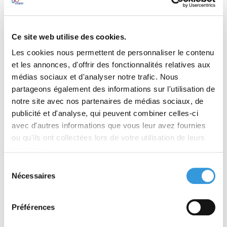
CATALOGUE
Ce site web utilise des cookies.
THÉMATIQUES
Les cookies nous permettent de personnaliser le contenu
COLLECTIONS
et les annonces, d'offrir des fonctionnalités relatives aux
médias sociaux et d'analyser notre trafic. Nous
partageons également des informations sur l'utilisation de
notre site avec nos partenaires de médias sociaux, de
publicité et d'analyse, qui peuvent combiner celles-ci
avec d'autres informations que vous leur avez fournies
Consultation
Concevez, installez et
maintenez vos installations
>
Repères
ou qu'ils ont collectées lors de votre utilisation de leurs
réglementaires et bonnes pratiques
services.
Retour
Sélection
Nécessaires
Détection,
du
extinction, plans et
consentement
consignes : repères
réglementaires
Préférences
17e édition