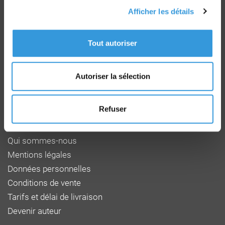
Afficher les détails
Groupe CNPP
Tout autoriser
Route de la Chapelle Réanville
CD 64 - CS22265
F 27950 SAINT MARCEL
Autoriser la sélection
Tél : 02 32 53 64 34
www.cnpp.com
www.faceaurisque.com
Refuser
Foire aux questions
Qui sommes-nous
Mentions légales
Données personnelles
Conditions de vente
Tarifs et délai de livraison
Devenir auteur