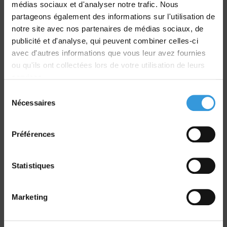
médias sociaux et d'analyser notre trafic. Nous
partageons également des informations sur l'utilisation de
notre site avec nos partenaires de médias sociaux, de
Livraison
publicité et d'analyse, qui peuvent combiner celles-ci
dans le monde entier
avec d'autres informations que vous leur avez fournies
ou qu'ils ont collectées lors de votre utilisation de leurs
services.
Sélection
Nécessaires
du
consentement
Retrait commande
Préférences
sur Vernon et Paris
Statistiques
Marketing
Paiement sécurisé
CB - Virement - Chèque