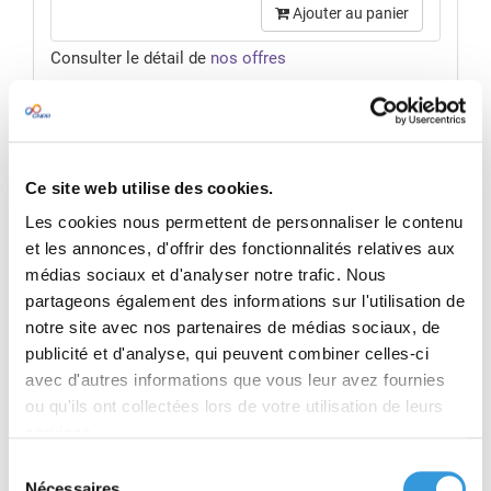
Ajouter au panier
Consulter le détail de
nos offres
VOIR MON PANIER
Pour une offre sur mesure,
nous contacter
Ce site web utilise des cookies.
Voir l'édition suivante:
Les cookies nous permettent de personnaliser le contenu
et les annonces, d'offrir des fonctionnalités relatives aux
Référentiel APSAD R4 Extincteurs portatifs
médias sociaux et d'analyser notre trafic. Nous
partageons également des informations sur l'utilisation de
et mobiles (Novembre 2016)
notre site avec nos partenaires de médias sociaux, de
publicité et d'analyse, qui peuvent combiner celles-ci
avec d'autres informations que vous leur avez fournies
RÉSUMÉ
ou qu'ils ont collectées lors de votre utilisation de leurs
services.
TABLE DES MATIÈRES
Sélection
Nécessaires