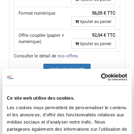
Format numérique
56,05 € TTC
Ajouter au panier
Offre couplée (papier +
92,04 € TTC
numérique)
Ajouter au panier
Consulter le détail de
nos offres
VOIR MON PANIER
Pour une offre sur mesure,
nous contacter
Ce site web utilise des cookies.
Voir l'édition précédente :
Les cookies nous permettent de personnaliser le contenu
La détection incendie (Juin 2013)
et les annonces, d'offrir des fonctionnalités relatives aux
médias sociaux et d'analyser notre trafic. Nous
partageons également des informations sur l'utilisation de