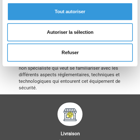
Des fiches illustrées décrivent chaque type de
Tout autoriser
matériel au regard des exigences de
fonctionnement ainsi que de la réglementation,
des normes et des référentiels en vigueur. L’une
Autoriser la sélection
d’elle traite en particulier de la détection par
analyse vidéo.
Ainsi, cet ouvrage peut aussi bien accompagner
Refuser
le professionnel, utilisateur comme prescripteur,
de systèmes de détection incendie que le lecteur
non spécialiste qui veut se familiariser avec les
différents aspects réglementaires, techniques et
technologiques qui entourent cet équipement de
sécurité.
Livraison