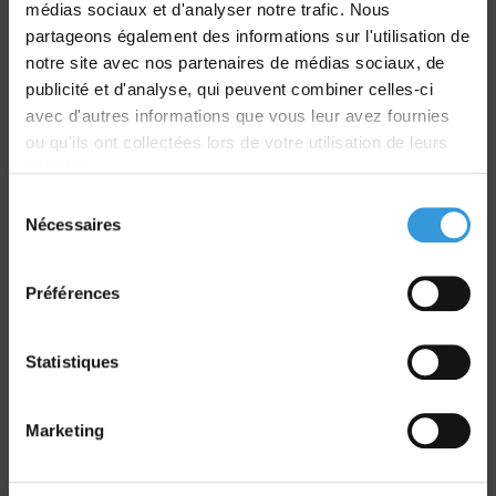
médias sociaux et d'analyser notre trafic. Nous
partageons également des informations sur l'utilisation de
notre site avec nos partenaires de médias sociaux, de
Livraison
publicité et d'analyse, qui peuvent combiner celles-ci
dans le monde entier
avec d'autres informations que vous leur avez fournies
ou qu'ils ont collectées lors de votre utilisation de leurs
services.
Sélection
Nécessaires
du
consentement
Retrait commande
Préférences
sur Vernon et Paris
Statistiques
Marketing
Paiement sécurisé
CB - Virement - Chèque