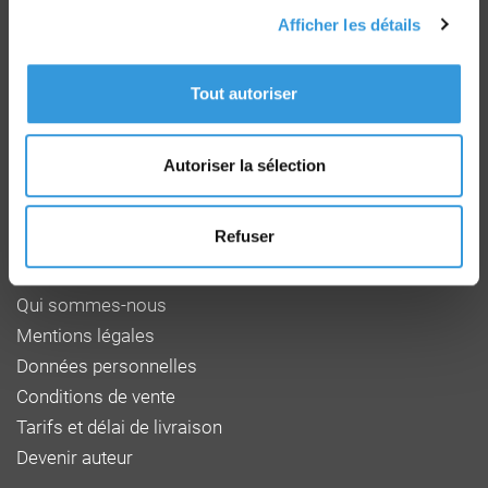
Afficher les détails
Groupe CNPP
Tout autoriser
Route de la Chapelle Réanville
CD 64 - CS22265
F 27950 SAINT MARCEL
Autoriser la sélection
Tél : 02 32 53 64 34
www.cnpp.com
www.faceaurisque.com
Refuser
Foire aux questions
Qui sommes-nous
Mentions légales
Données personnelles
Conditions de vente
Tarifs et délai de livraison
Devenir auteur