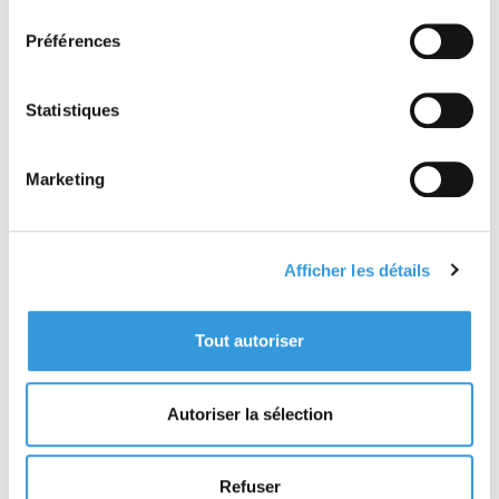
consentement
place de matériels de sécurité incendie peut
s’avérer fastidieuse tant ils sont nombreux et
Préférences
différents suivant le type d’établissement ou
d’activité.
Statistiques
Cet ouvrage propose un panorama des textes
applicables en vigueur et présente, sous forme
d’extraits, les cas où la réglementation impose
Marketing
des moyens de détection, d’extinction ou un
affichage de sécurité, en particulier :
- des extincteurs et robinets d’incendie armés ;
- des bouches et poteaux d’incendie ;
Afficher les détails
- des colonnes d’incendie ;
- des systèmes d’extinction automatique (à eau,
à gaz, à mousse) ;
Tout autoriser
- des systèmes de sécurité incendie, des
matériels de détection ou des moyens d’alarme ;
- des plans et consignes, des panneaux de
Autoriser la sélection
sécurité.
Afin de guider directement le lecteur vers la
réglementation qui le concerne, l’ouvrage est
Refuser