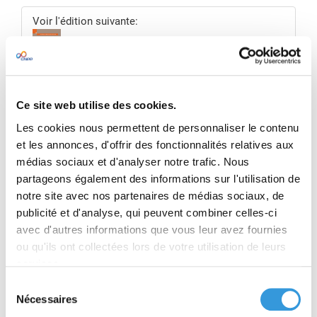
Voir l'édition suivante:
Protection incendie : repères réglementaires
(Avril 2023)
Ce site web utilise des cookies.
RÉSUMÉ
Les cookies nous permettent de personnaliser le contenu
et les annonces, d'offrir des fonctionnalités relatives aux
TABLE DES MATIÈRES
médias sociaux et d'analyser notre trafic. Nous
partageons également des informations sur l'utilisation de
notre site avec nos partenaires de médias sociaux, de
PRODUIT(S) ASSOCIÉ(S)
publicité et d'analyse, qui peuvent combiner celles-ci
avec d'autres informations que vous leur avez fournies
BONUS
ou qu'ils ont collectées lors de votre utilisation de leurs
Cet ouvrage n'est plus en vente car il existe une
services.
édition plus récente mise à jour.
Sélection
Pour l’installateur ou le responsable de site, la
Nécessaires
du
recherche de textes officiels relatifs à la mise en