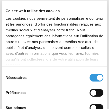
Ce site web utilise des cookies.
Les cookies nous permettent de personnaliser le contenu
et les annonces, d'offrir des fonctionnalités relatives aux
médias sociaux et d'analyser notre trafic. Nous
partageons également des informations sur l'utilisation de
notre site avec nos partenaires de médias sociaux, de
Sûreté en entreprise
Responsabilité civile
publicité et d'analyse, qui peuvent combiner celles-ci
avec d'autres informations que vous leur avez fournies
ou qu'ils ont collectées lors de votre utilisation de leurs
À partir de 46,55 €
À partir de 65,55 €
services.
TTC
TTC
Sélection
Découvrir
Découvrir
Nécessaires
du
consentement
Préférences
Statistiques