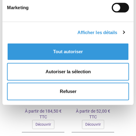
Marketing
À partir de 59,00 €
À partir de 62,70 €
TTC
TTC
Découvrir
Découvrir
Afficher les détails
Nouveauté
Nouveauté
Tout autoriser
Autoriser la sélection
Revue L'Expert -
L'Expert 142
Refuser
Abonnement France
métropolitaine
À partir de 184,50 €
À partir de 52,00 €
TTC
TTC
Découvrir
Découvrir