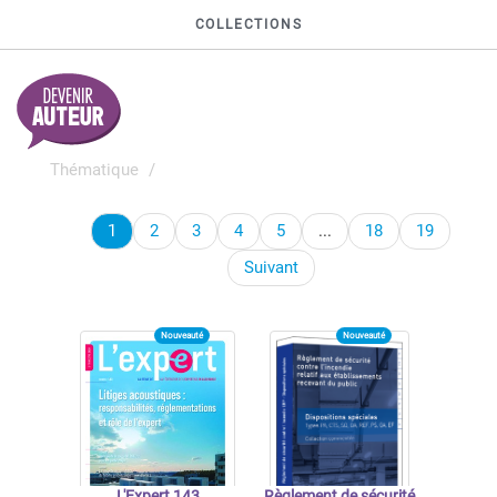
COLLECTIONS
Thématique
1
2
3
4
5
...
18
19
Suivant
Nouveauté
Nouveauté
L'Expert 143
Règlement de sécurité