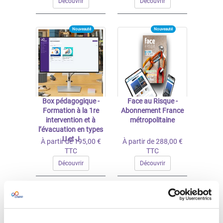
Découvrir
Découvrir
Nouveauté
Nouveauté
Box pédagogique -
Face au Risque -
Formation à la 1re
Abonnement France
intervention et à
métropolitaine
l’évacuation en types
U et J
À partir de 195,00 €
À partir de 288,00 €
TTC
TTC
Découvrir
Découvrir
Nouveauté
Nouveauté