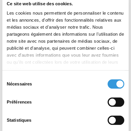
Ce site web utilise des cookies.
Les cookies nous permettent de personnaliser le contenu
et les annonces, d'offrir des fonctionnalités relatives aux
Face au Risque n° 613
Règlement de sécurité
médias sociaux et d'analyser notre trafic. Nous
- Mai-Juin 2026
incendie ERP avec
partageons également des informations sur l'utilisation de
historique des
versions
notre site avec nos partenaires de médias sociaux, de
À partir de 50,40 €
À partir de 199,00 €
publicité et d'analyse, qui peuvent combiner celles-ci
TTC
TTC
avec d'autres informations que vous leur avez fournies
Découvrir
Découvrir
ou qu'ils ont collectées lors de votre utilisation de leurs
services.
Nouveauté
Nouveauté
Sélection
Nécessaires
du
consentement
Préférences
Règlement de sécurité
Référentiel APSAD
Statistiques
contre l'incendie relatif
R13 Extinction
aux ERP
automatique à gaz