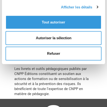
équipements aux conditions d’intervention ;
Afficher les détails
– connaître les modalités d’établissement et
d’attaque des moyens d’extinction ;
– comprendre et mémoriser l’importance et
Tout autoriser
l’articulation des différentes phases de
l’intervention.
Ce livret pédagogique s’adresse aux équipiers de
Autoriser la sélection
seconde intervention et à toute personne qui
souhaite mettre en place une équipe de seconde
intervention en entreprise. Il accompagne les
Refuser
actions de formation, notamment celles prévues
par le Code du travail.
Les livrets et outils pédagogiques publiés par
CNPP Éditions constituent un soutien aux
actions de formation ou de sensibilisation à la
sécurité et à la prévention des risques. Ils
bénéficient de toute l'expertise de CNPP en
matière de pédagogie.