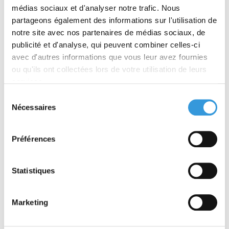
intervention (Septembre 2018)
médias sociaux et d'analyser notre trafic. Nous
partageons également des informations sur l'utilisation de
notre site avec nos partenaires de médias sociaux, de
RÉSUMÉ
publicité et d'analyse, qui peuvent combiner celles-ci
avec d'autres informations que vous leur avez fournies
TABLE DES MATIÈRES
ou qu'ils ont collectées lors de votre utilisation de leurs
services.
PRODUIT(S) ASSOCIÉ(S)
Sélection
Nécessaires
du
BONUS
consentement
Vendu également dans le
Pack Intervention
Préférences
Des conseils pratiques de professionnels de la
formation et de nombreuses illustrations pour :
Statistiques
– comprendre les objectifs et les risques de la
seconde intervention ;
– connaître les moyens et matériels de
Marketing
protection et d’intervention utilisés par les
équipiers de seconde intervention (ESI) ;
– adapter le choix des matériels et des