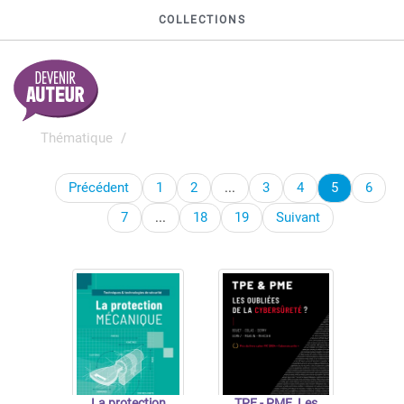
COLLECTIONS
Thématique
Précédent
1
2
...
3
4
5
6
7
...
18
19
Suivant
La protection
TPE - PME, Les