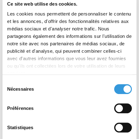
Ce site web utilise des cookies.
Les cookies nous permettent de personnaliser le contenu
et les annonces, d'offrir des fonctionnalités relatives aux
L'Expert 136
Les inondations
médias sociaux et d'analyser notre trafic. Nous
partageons également des informations sur l'utilisation de
notre site avec nos partenaires de médias sociaux, de
À partir de 51,00 €
À partir de 24,70 €
publicité et d'analyse, qui peuvent combiner celles-ci
TTC
TTC
avec d'autres informations que vous leur avez fournies
Découvrir
Découvrir
ou qu'ils ont collectées lors de votre utilisation de leurs
services.
Sélection
Nécessaires
du
consentement
Préférences
Face au Risque n° 607
Registre de sécurité
Statistiques
- Mai-Juin 2025