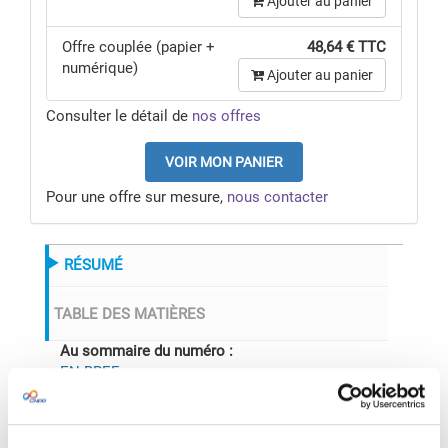
Ajouter au panier
Offre couplée (papier +
48,64 € TTC
numérique)
Ajouter au panier
Consulter le détail de
nos offres
VOIR MON PANIER
Pour une offre sur mesure,
nous contacter
RÉSUMÉ
TABLE DES MATIÈRES
Au sommaire du numéro :
EN BREF
SUR LE WEB
RETOUR D’EXPÉRIENCE
- Post-pandémie : santé et sécurité au travail en