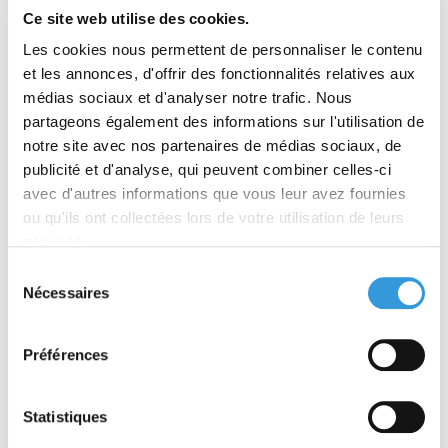
Europe
Ce site web utilise des cookies.
- 100 000 € volés à l’aide d’un drone dans un
distributeur de la Caisse d’Épargne
Les cookies nous permettent de personnaliser le contenu
- Quelle prévention face aux ransomwares ?
et les annonces, d'offrir des fonctionnalités relatives aux
- C’est arrivé
médias sociaux et d'analyser notre trafic. Nous
- Explosion de la Mède – Il y a 30 ans
partageons également des informations sur l'utilisation de
- Incendie du Cocoanut Grove – Il y a 80 ans
notre site avec nos partenaires de médias sociaux, de
DROIT
publicité et d'analyse, qui peuvent combiner celles-ci
- Extinction et agents fluorés : réglementation et
avec d'autres informations que vous leur avez fournies
perspectives
- Imprévisibilité du danger
ou qu'ils ont collectées lors de votre utilisation de leurs
- Veille réglementaire
services.
- Doit-on installer des douches pour le personnel
Sélection
de passage ?
Nécessaires
du
DOSSIER
consentement
SÛRETÉ DES JO 2024, LE GRAND SAUT
- Des enjeux considérables
Préférences
- Cérémonie d’ouverture : idée géniale ou folie
criminelle ?
- Le défi de la surveillance humaine
Statistiques
- Les technologies en appui de la mobilisation