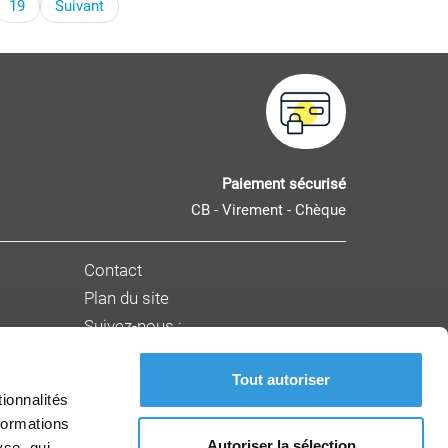
19
Suivant
Paiement sécurisé
CB - Virement - Chèque
Contact
Plan du site
Suivez-nous :
Tout autoriser
nnement
ionnalités
formations
Autoriser la sélection
yse, qui