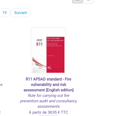
19
Suivant
R11 APSAD standard - Fire
es
vulnerability and risk
assessment [English edition]
Rule for carrying out fire
prevention audit and consultancy
assignments
C
À partir de 38,95 € TTC