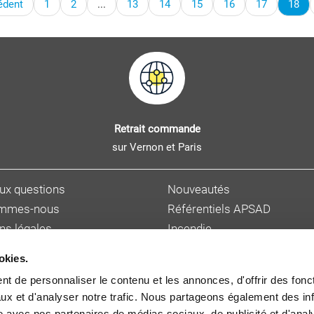
édent
1
2
...
13
14
15
16
17
18
Retrait commande
sur Vernon et Paris
aux questions
Nouveautés
ommes-nous
Référentiels APSAD
ns légales
Incendie
s personnelles
Sûreté et malveillance
okies.
ions de vente
Hygiène, sécurité et enviro
t de personnaliser le contenu et les annonces, d'offrir des fonct
et délai de livraison
Gestion des risques
ux et d'analyser notre trafic. Nous partageons également des in
 auteur
Cybersécurité
site avec nos partenaires de médias sociaux, de publicité et d'anal