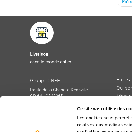
Préc
Livraison
dans le monde entier
Foire 
Groupe CNPP
Qui s
Route de la Chapelle Réanville
CD 64 - CS22265
Mentio
F 27950 SAINT MARCEL
Donnée
Tél : 02 32 53 64 34
Ce site web utilise des co
Condit
www.cnpp.com
Les cookies nous permetten
www.faceaurisque.com
Tarifs 
relatives aux médias socia
Devenir
sur l'utilisation de notre 