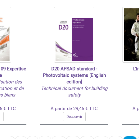
09 Expertise
D20 APSAD standard -
L'
e
Photovoltaic systems [English
isation des
edition]
cation et de
Technical document for building
es biens
safety
45 € TTC
À partir de 29,45 € TTC
À p
r
Découvrir