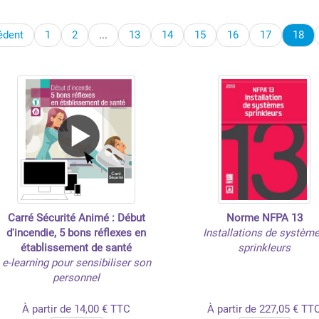
édent
1
2
...
13
14
15
16
17
18
Carré Sécurité Animé : Début
Norme NFPA 13
d'incendie, 5 bons réflexes en
Installations de systèm
établissement de santé
sprinkleurs
e-learning pour sensibiliser son
personnel
À partir de 14,00 € TTC
À partir de 227,05 € TT