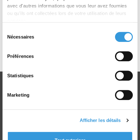
avec d'autres informations que vous leur avez fournies
Consulter l'ouvrage
ou qu'ils ont collectées lors de votre utilisation de leurs
- 1 exemplaire de
Que faire face à l'incendie ?
services.
Intervenir sous protection respiratoire
Livret pédagogique illustré
Sélection
Consulter l'ouvrage
Nécessaires
du
- 1 exemplaire de
Que faire face à l'incendie ? La
consentement
seconde intervention
Préférences
Livret pédagogique illustré
Consulter l'ouvrage
Statistiques
Marketing
Livraison
dans le monde entier
Afficher les détails