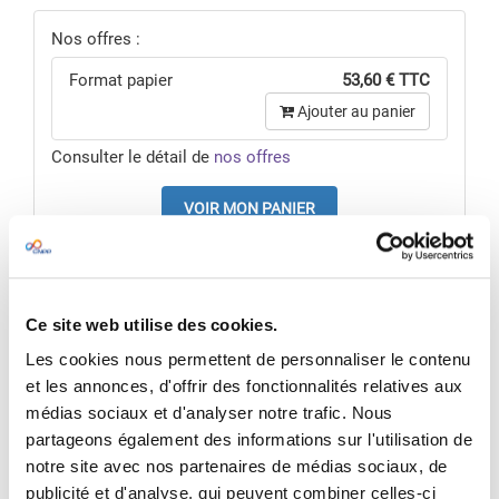
Nos offres :
Format papier
53,60 € TTC
Ajouter au panier
Consulter le détail de
nos offres
VOIR MON PANIER
Pour une offre sur mesure,
nous contacter
RÉSUMÉ
Ce site web utilise des cookies.
Économisez en achetant ce pack à 53,60 € au
Les cookies nous permettent de personnaliser le contenu
lieu de
67 €
et les annonces, d'offrir des fonctionnalités relatives aux
médias sociaux et d'analyser notre trafic. Nous
Contenu du pack
:
partageons également des informations sur l'utilisation de
- 1 exemplaire de
La protection des équipes
notre site avec nos partenaires de médias sociaux, de
d'intervention
publicité et d'analyse, qui peuvent combiner celles-ci
Se protéger de la contamination des fumées