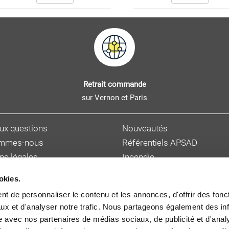
Retrait commande
sur Vernon et Paris
aux questions
Nouveautés
ommes-nous
Référentiels APSAD
ns légales
Incendie
s personnelles
Sûreté et malveillance
okies.
ions de vente
Hygiène, sécurité et enviro
t de personnaliser le contenu et les annonces, d'offrir des fonct
et délai de livraison
Gestion des risques
ux et d'analyser notre trafic. Nous partageons également des in
 auteur
Cybersécurité
site avec nos partenaires de médias sociaux, de publicité et d'anal