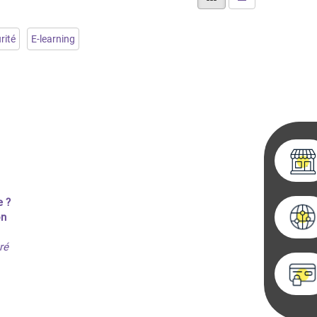
rité
E-learning
e ?
on
ré