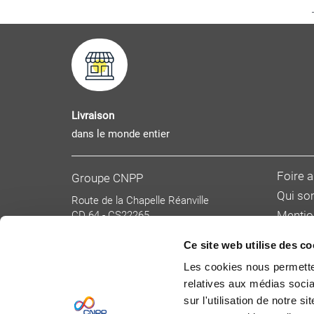
Livraison
dans le monde entier
Foire 
Groupe CNPP
Qui s
Route de la Chapelle Réanville
CD 64 - CS22265
Mentio
F 27950 SAINT MARCEL
Donnée
Tél : 02 32 53 64 34
Ce site web utilise des co
Condit
www.cnpp.com
Les cookies nous permetten
www.faceaurisque.com
Tarifs 
relatives aux médias socia
Devenir
sur l'utilisation de notre 