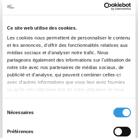
des pétards d’artifices.
Réglementation
CONSTRUCTION BIOSOURCÉE :
LA SÉCURITÉ
INCENDIE REVUE EN PROFONDEUR
Ce site web utilise des cookies.
Fiche pratique
LES PRINCIPES
DU COMPARTIMENTAGE
Les cookies nous permettent de personnaliser le contenu
Question/Réponse
et les annonces, d'offrir des fonctionnalités relatives aux
PLAN D’INTERVENTION ET PLAN
médias sociaux et d'analyser notre trafic. Nous
D’ÉVACUATION :
QUELLES DIFFÉRENCES ET
partageons également des informations sur l'utilisation de
OBLIGATIONS D’AFFICHAGE ?
notre site avec nos partenaires de médias sociaux, de
ICPE
publicité et d'analyse, qui peuvent combiner celles-ci
QUAND L’ÉLECTRICITÉ JOUE
AVEC LE FEU
Sûreté
avec d'autres informations que vous leur avez fournies
Marché
ou qu'ils ont collectées lors de votre utilisation de leurs
TÉLÉSURVEILLANCE :
LE BOOM DU
services.
RÉSIDENTIEL
Sélection
En raison d’un taux d’équipement des ménages à
Nécessaires
du
la traine par rapport à de nombreux pays
industrialisés, le marché français de la
consentement
télésurveillance résidentielle connait une
Préférences
croissance à deux chiffres depuis une décennie.