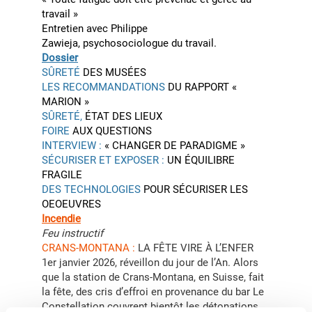
travail »
Entretien avec Philippe
Zawieja, psychosociologue du travail.
Dossier
SÛRETÉ
DES MUSÉES
LES RECOMMANDATIONS
DU RAPPORT «
MARION »
SÛRETÉ,
ÉTAT DES LIEUX
FOIRE
AUX QUESTIONS
INTERVIEW :
« CHANGER DE PARADIGME »
SÉCURISER ET EXPOSER :
UN ÉQUILIBRE
FRAGILE
DES TECHNOLOGIES
POUR SÉCURISER LES
OEOEUVRES
Incendie
Feu instructif
CRANS-MONTANA :
LA FÊTE VIRE À L’ENFER
1er janvier 2026, réveillon du jour de l’An. Alors
que la station de Crans-Montana, en Suisse, fait
la fête, des cris d’effroi en provenance du bar Le
Constellation couvrent bientôt les détonations