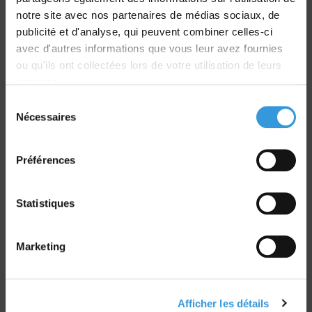
Livraison
notre site avec nos partenaires de médias sociaux, de
dans le monde entier
publicité et d'analyse, qui peuvent combiner celles-ci
avec d'autres informations que vous leur avez fournies
ou qu'ils ont collectées lors de votre utilisation de leurs
services.
Sélection
Nécessaires
du
Retrait commande
consentement
sur Vernon et Paris
Préférences
Statistiques
Paiement sécurisé
Marketing
CB - Virement - Chèque
Afficher les détails
Groupe CNPP