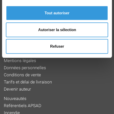
Route de la Chapelle Réanville
CD 64 - CS22265
Tout autoriser
F 27950 SAINT MARCEL
Tél : 02 32 53 64 34
www.cnpp.com
Autoriser la sélection
www.faceaurisque.com
Foire aux questions
Refuser
Qui sommes-nous
Mentions légales
Données personnelles
Conditions de vente
Tarifs et délai de livraison
Devenir auteur
Nouveautés
Référentiels APSAD
Incendie