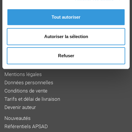
Groupe CNPP
Route de la Chapelle Réanville
CD 64 - CS22265
Tout autoriser
F 27950 SAINT MARCEL
Tél : 02 32 53 64 34
www.cnpp.com
Autoriser la sélection
www.faceaurisque.com
Refuser
Foire aux questions
Qui sommes-nous
Mentions légales
Données personnelles
Conditions de vente
Tarifs et délai de livraison
Devenir auteur
Nouveautés
Référentiels APSAD