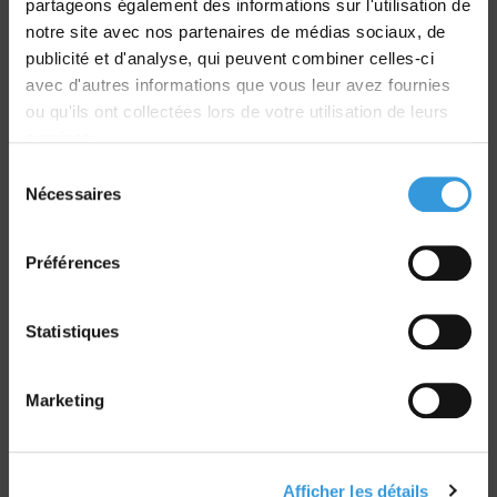
partageons également des informations sur l'utilisation de
Livraison
notre site avec nos partenaires de médias sociaux, de
dans le monde entier
publicité et d'analyse, qui peuvent combiner celles-ci
avec d'autres informations que vous leur avez fournies
ou qu'ils ont collectées lors de votre utilisation de leurs
services.
Sélection
Nécessaires
du
Retrait commande
consentement
sur Vernon et Paris
Préférences
Statistiques
Paiement sécurisé
Marketing
CB - Virement - Chèque
Afficher les détails