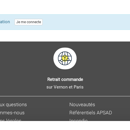
lication
Je me connecte
Retrait commande
sur Vernon et Paris
aux questions
Nouveautés
ommes-nous
Référentiels APSAD
ns légales
Incendie
s personnelles
Sûreté et malveillance