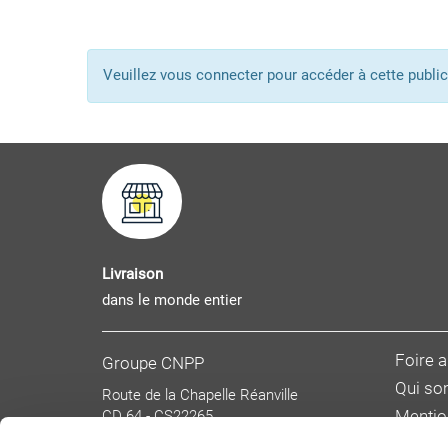
Veuillez vous connecter pour accéder à cette pub
Livraison
dans le monde entier
Foire 
Groupe CNPP
Qui s
Route de la Chapelle Réanville
CD 64 - CS22265
Mentio
F 27950 SAINT MARCEL
Donnée