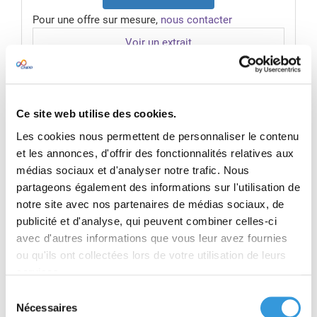
Pour une offre sur mesure,
nous contacter
Voir un extrait
Ce site web utilise des cookies.
RÉSUMÉ
Les cookies nous permettent de personnaliser le contenu
et les annonces, d'offrir des fonctionnalités relatives aux
VIDÉO
médias sociaux et d'analyser notre trafic. Nous
partageons également des informations sur l'utilisation de
PRODUIT(S) ASSOCIÉ(S)
notre site avec nos partenaires de médias sociaux, de
Voir un extrait
publicité et d'analyse, qui peuvent combiner celles-ci
avec d'autres informations que vous leur avez fournies
Avec ce film de 2002, l’animateur de formation à
ou qu'ils ont collectées lors de votre utilisation de leurs
la sécurité disposera d’un outil réaliste pour
illustrer la dérive des comportements.
services.
Les mécanismes selon lesquels de simples
Sélection
querelles dégénèrent sont démontrés de façon
Nécessaires
du
très concrète.