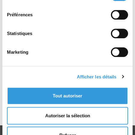
consentement
Ce film se concentre sur l'agression physique
Préférences
propose des solutions pour éviter d'en arriver là.
Les conseils donnés sont simples, clairs, faciles
à appliquer par chacun d’entre nous.
Statistiques
Chaque vidéo achetée est accessible par
internet. Pas de téléchargement. Pas de
Marketing
possibilité de lecture hors-ligne.
Les vidéos proposées à la vente par CNPP sont
produites dans un objectif pédagogique, sur nos
Afficher les détails
terrains d'exercices, avec le soutien de nos
formateurs. La réalisation et la production sont
Tout autoriser
confiées à des professionnels, avec un rendu
sonore et visuel utilisables en salle de formation.
Les gestes sont réalisés par les formateurs ou
Autoriser la sélection
sous leur contrôle.