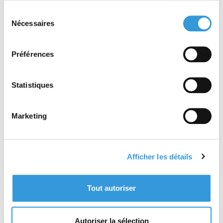
TABLE DES MATIÈRES
Sélection
Le référentiel APSAD D14 est un document
Nécessaires
du
technique destiné à tous les installateurs,
consentement
utilisateurs, organismes, consultants ou
assureurs qui souhaitent s'assurer de la qualité
Préférences
des éléments de construction.
Il définit des exigences de conception, de
Statistiques
comportement au feu et de mise en œuvre pour :
- les couvertures isolantes en bac acier revêtues
d’étanchéité (catégorie Co2) ;
Marketing
- les couvertures et bardages en plaques et
rouleaux en polyester armé de fibres de verre ;
- les toitures composées de supports rigides
ligno-cellulosiques associés à des revêtements
Afficher les détails
souples continus ou discontinus ;
- les structures en bois lamellé-collé (catégorie
O2).
Tout autoriser
Il regroupe les référentiels du domaine de la
construction anciennement référencés comme
suit :
Autoriser la sélection