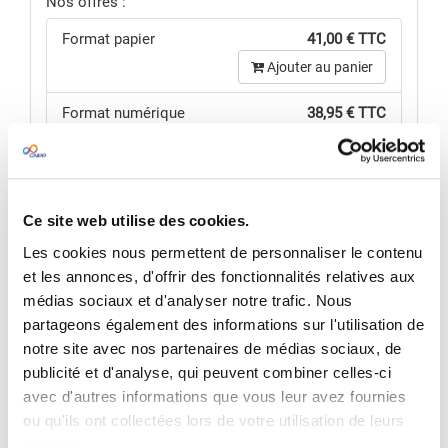
Nos offres :
Format papier
41,00 € TTC
Ajouter au panier
Format numérique
38,95 € TTC
Ajouter au panier
Offre couplée (papier +
63,96 € TTC
numérique)
Ajouter au panier
Ce site web utilise des cookies.
Les cookies nous permettent de personnaliser le contenu
Consulter le détail de
nos offres
et les annonces, d'offrir des fonctionnalités relatives aux
médias sociaux et d'analyser notre trafic. Nous
VOIR MON PANIER
partageons également des informations sur l'utilisation de
Pour une offre sur mesure,
nous contacter
notre site avec nos partenaires de médias sociaux, de
publicité et d'analyse, qui peuvent combiner celles-ci
avec d'autres informations que vous leur avez fournies
RÉSUMÉ
ou qu'ils ont collectées lors de votre utilisation de leurs
services.