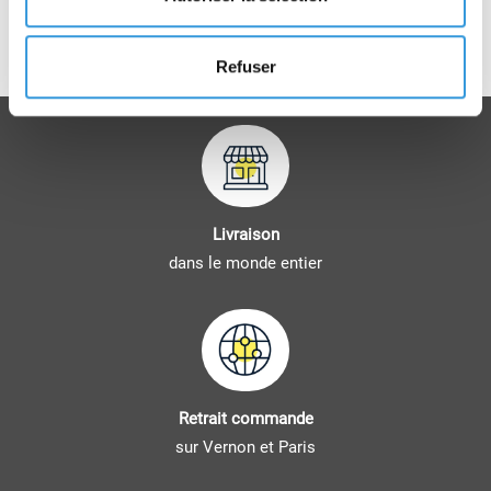
- document technique DTI4 (ou CC2), cahier de
spécifications PR/f ;
- cahier de spécifications CB2 ;
Refuser
- cahier de spécifications CS1.
Livraison
dans le monde entier
Retrait commande
sur Vernon et Paris