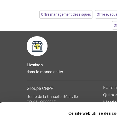
Offre management des risques
Offre évacua
Of
Livraison
dans le monde entier
Foire 
Groupe CNPP
Qui s
Route de la Chapelle Réanville
CD 64 - CS22265
Mentio
F 27950 SAINT MARCEL
Donnée
Tél : 02 32 53 64 34
Ce site web utilise des co
Condit