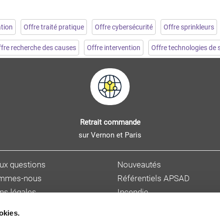
tion
Offre traité pratique
Offre cybersécurité
Offre sprinkleurs
fre recherche des causes
Offre intervention
Offre technologies de 
Retrait commande
sur Vernon et Paris
aux questions
Nouveautés
ommes-nous
Référentiels APSAD
ns légales
Incendie
s personnelles
Sûreté et malveillance
okies.
ions de vente
Hygiène, sécurité et enviro