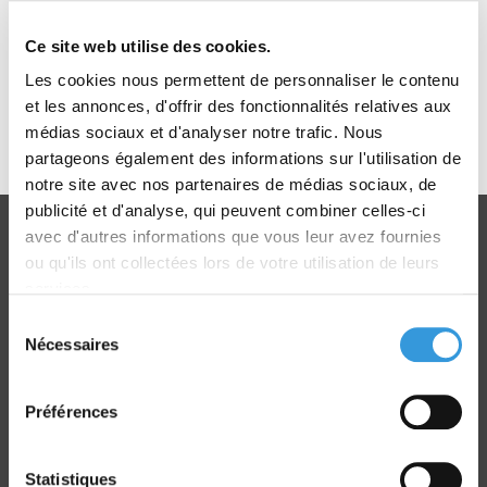
Pack Évacuation
Ce site web utilise des cookies.
Les cookies nous permettent de personnaliser le contenu
À partir de 64,00 €
et les annonces, d'offrir des fonctionnalités relatives aux
TTC
médias sociaux et d'analyser notre trafic. Nous
Découvrir
partageons également des informations sur l'utilisation de
notre site avec nos partenaires de médias sociaux, de
publicité et d'analyse, qui peuvent combiner celles-ci
avec d'autres informations que vous leur avez fournies
ou qu'ils ont collectées lors de votre utilisation de leurs
services.
Sélection
Livraison
Nécessaires
du
dans le monde entier
consentement
Préférences
Statistiques