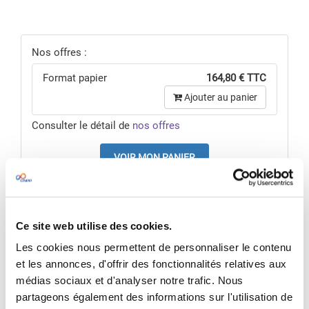
Nos offres :
Format papier
164,80 € TTC
Ajouter au panier
Consulter le détail de
nos offres
VOIR MON PANIER
Pour une offre sur mesure,
nous contacter
Ce site web utilise des cookies.
RÉSUMÉ
Les cookies nous permettent de personnaliser le contenu
Économisez en achetant ce pack à 164,80 € au
et les annonces, d'offrir des fonctionnalités relatives aux
lieu de
206 €
médias sociaux et d'analyser notre trafic. Nous
Contenu du pack
:
partageons également des informations sur l'utilisation de
- 1 exemplaire de
Gestion de crise