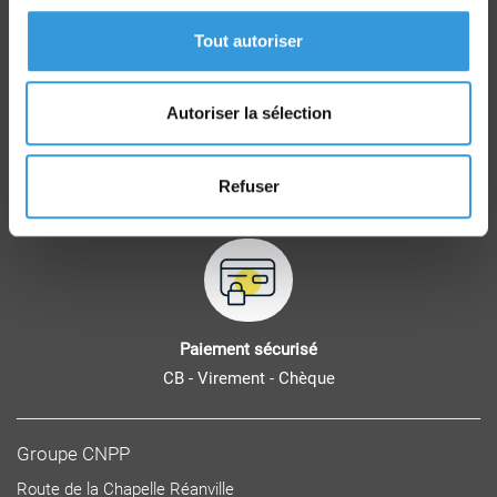
dans le monde entier
Tout autoriser
Autoriser la sélection
Retrait commande
Refuser
sur Vernon et Paris
Paiement sécurisé
CB - Virement - Chèque
Groupe CNPP
Route de la Chapelle Réanville