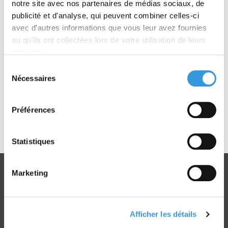
notre site avec nos partenaires de médias sociaux, de
Optimiser son organisation, intégrer le facteur
publicité et d'analyse, qui peuvent combiner celles-ci
humain
avec d'autres informations que vous leur avez fournies
Consulter l'ouvrage
ou qu'ils ont collectées lors de votre utilisation de leurs
- 1 exemplaire de
Gestion des risques
services.
De la sécurité à la gestion globale des risques
Sélection
Consulter l'ouvrage
Nécessaires
du
- 1 exemplaire de
Continuité d'activité
consentement
Construire un PCA efficace
Consulter l'ouvrage
Préférences
- 1 exemplaire de
Facteur humain et culture
sécurité
Statistiques
Consulter l'ouvrage
Marketing
Afficher les détails
Livraison