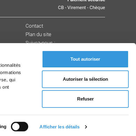
CB - Virement - Chèque
Contact
Plan du site
Suivez-nous :
Tout autoriser
nnement
ionnalités
formations
Autoriser la sélection
yse, qui
s ont
Refuser
ing
Afficher les détails