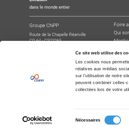
dans le monde entier
Foire 
Groupe CNPP
Qui s
Route de la Chapelle Réanville
CD 64 - CS22265
Mentio
F 27950 SAINT MARCEL
Donnée
Tél : 02 32 53 64 34
Ce site web utilise des co
Condit
www.cnpp.com
Les cookies nous permetten
www.faceaurisque.com
Tarifs 
relatives aux médias socia
Devenir
sur l'utilisation de notre 
peuvent combiner celles-ci
collectées lors de votre uti
Sélection
Nécessaires
du