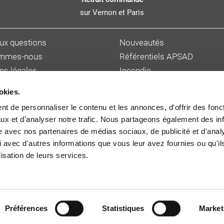
sur Vernon et Paris
aux questions
Nouveautés
ommes-nous
Référentiels APSAD
ns légales
Incendie
s personnelles
Sûreté et malveillance
okies.
ions de vente
Hygiène, sécurité et enviro
t de personnaliser le contenu et les annonces, d'offrir des fonct
et délai de livraison
Gestion des risques
ux et d'analyser notre trafic. Nous partageons également des in
 auteur
Cybersécurité
site avec nos partenaires de médias sociaux, de publicité et d'anal
 avec d'autres informations que vous leur avez fournies ou qu'il
lisation de leurs services.
© Copyright 2026
CNPP
Préférences
Statistiques
Market
avec EvidenSSE, une solution Pythagoria