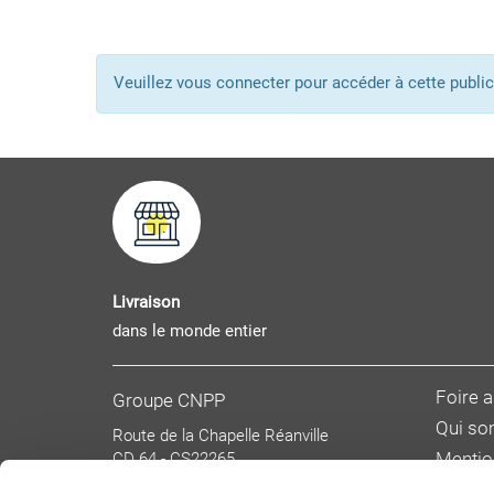
Veuillez vous connecter pour accéder à cette pub
Livraison
dans le monde entier
Foire 
Groupe CNPP
Qui s
Route de la Chapelle Réanville
CD 64 - CS22265
Mentio
F 27950 SAINT MARCEL
Donnée