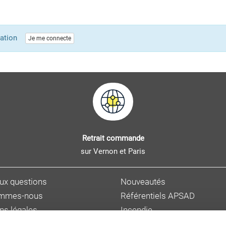
lication
Je me connecte
Retrait commande
sur Vernon et Paris
aux questions
Nouveautés
ommes-nous
Référentiels APSAD
ns légales
Incendie
s personnelles
Sûreté et malveillance