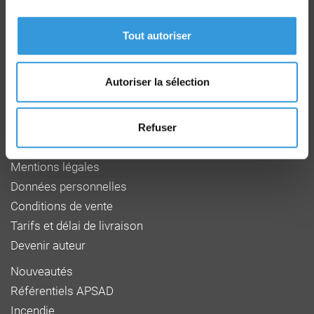
Route de la Chapelle Réanville
CD 64 - CS22265
Tout autoriser
F 27950 SAINT MARCEL
Tél : 02 32 53 64 34
www.cnpp.com
Autoriser la sélection
www.faceaurisque.com
Foire aux questions
Refuser
Qui sommes-nous
Mentions légales
Données personnelles
Conditions de vente
Tarifs et délai de livraison
Devenir auteur
Nouveautés
Référentiels APSAD
Incendie