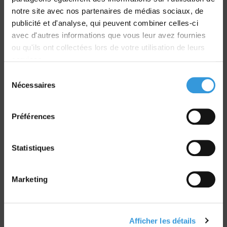
Livraison
notre site avec nos partenaires de médias sociaux, de
dans le monde entier
publicité et d'analyse, qui peuvent combiner celles-ci
avec d'autres informations que vous leur avez fournies
ou qu'ils ont collectées lors de votre utilisation de leurs
services.
Sélection
Nécessaires
du
Retrait commande
consentement
sur Vernon et Paris
Préférences
Statistiques
Paiement sécurisé
Marketing
CB - Virement - Chèque
Afficher les détails
Groupe CNPP