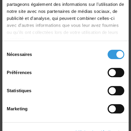
partageons également des informations sur l'utilisation de
notre site avec nos partenaires de médias sociaux, de
Livraison
publicité et d'analyse, qui peuvent combiner celles-ci
dans le monde entier
avec d'autres informations que vous leur avez fournies
ou qu'ils ont collectées lors de votre utilisation de leurs
services.
Sélection
Nécessaires
du
Retrait commande
consentement
sur Vernon et Paris
Préférences
Statistiques
Marketing
Paiement sécurisé
CB - Virement - Chèque