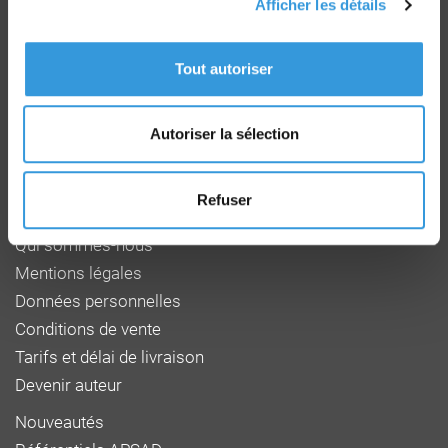
Afficher les détails
Groupe CNPP
Route de la Chapelle Réanville
Tout autoriser
CD 64 - CS22265
F 27950 SAINT MARCEL
Tél : 02 32 53 64 34
Autoriser la sélection
www.cnpp.com
www.faceaurisque.com
Refuser
Foire aux questions
Qui sommes-nous
Mentions légales
Données personnelles
Conditions de vente
Tarifs et délai de livraison
Devenir auteur
Nouveautés