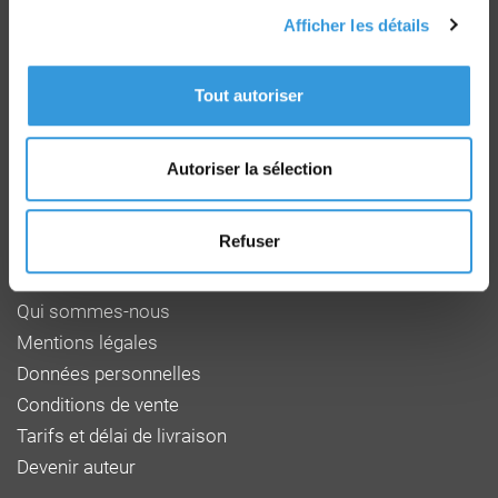
Afficher les détails
Groupe CNPP
Tout autoriser
Route de la Chapelle Réanville
CD 64 - CS22265
F 27950 SAINT MARCEL
Autoriser la sélection
Tél : 02 32 53 64 34
www.cnpp.com
www.faceaurisque.com
Refuser
Foire aux questions
Qui sommes-nous
Mentions légales
Données personnelles
Conditions de vente
Tarifs et délai de livraison
Devenir auteur