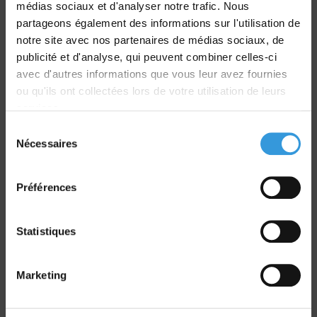
médias sociaux et d'analyser notre trafic. Nous
partageons également des informations sur l'utilisation de
notre site avec nos partenaires de médias sociaux, de
Livraison
publicité et d'analyse, qui peuvent combiner celles-ci
dans le monde entier
avec d'autres informations que vous leur avez fournies
ou qu'ils ont collectées lors de votre utilisation de leurs
services.
Sélection
Nécessaires
du
consentement
Retrait commande
Préférences
sur Vernon et Paris
Statistiques
Marketing
Paiement sécurisé
CB - Virement - Chèque