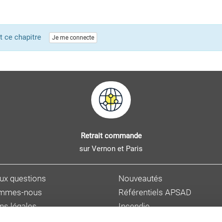
ent ce chapitre
Je me connecte
Retrait commande
sur Vernon et Paris
aux questions
Nouveautés
ommes-nous
Référentiels APSAD
ns légales
Incendie
s personnelles
Sûreté et malveillance