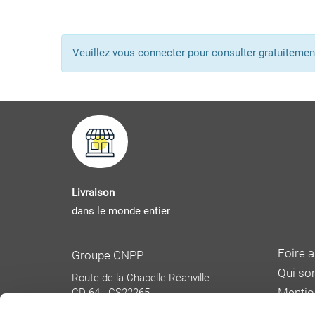
Veuillez vous connecter pour consulter gratuitem
Livraison
dans le monde entier
Foire 
Groupe CNPP
Qui s
Route de la Chapelle Réanville
CD 64 - CS22265
Mentio
F 27950 SAINT MARCEL
Donnée