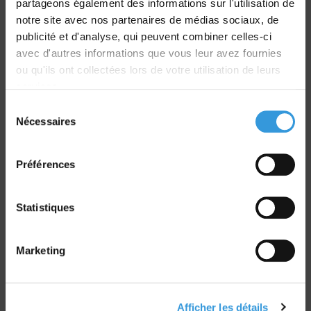
partageons également des informations sur l'utilisation de
Livraison
notre site avec nos partenaires de médias sociaux, de
dans le monde entier
publicité et d'analyse, qui peuvent combiner celles-ci
avec d'autres informations que vous leur avez fournies
ou qu'ils ont collectées lors de votre utilisation de leurs
services.
Sélection
Nécessaires
du
Retrait commande
consentement
sur Vernon et Paris
Préférences
Statistiques
Paiement sécurisé
Marketing
CB - Virement - Chèque
Afficher les détails