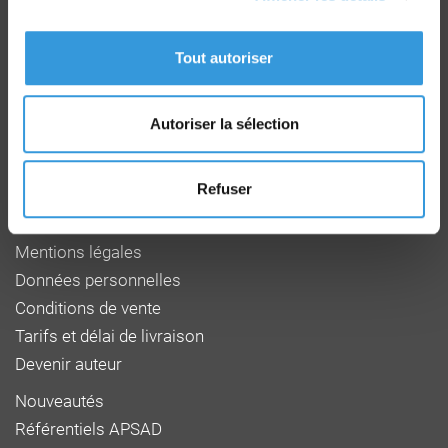
Groupe CNPP
Route de la Chapelle Réanville
CD 64 - CS22265
Tout autoriser
F 27950 SAINT MARCEL
Tél : 02 32 53 64 34
www.cnpp.com
Autoriser la sélection
www.faceaurisque.com
Refuser
Foire aux questions
Qui sommes-nous
Mentions légales
Données personnelles
Conditions de vente
Tarifs et délai de livraison
Devenir auteur
Nouveautés
Référentiels APSAD