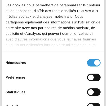
Les cookies nous permettent de personnaliser le contenu
et les annonces, d'offrir des fonctionnalités relatives aux
L'Expert 138
L'Expert 137
médias sociaux et d'analyser notre trafic. Nous
partageons également des informations sur l'utilisation de
notre site avec nos partenaires de médias sociaux, de
publicité et d'analyse, qui peuvent combiner celles-ci
À partir de 51,00 €
À partir de 51,00 €
avec d'autres informations que vous leur avez fournies
TTC
TTC
ou qu'ils ont collectées lors de votre utilisation de leurs
Découvrir
Découvrir
services.
Sélection
Nécessaires
du
consentement
Préférences
Statistiques
L'Expert 136
L'Expert 135