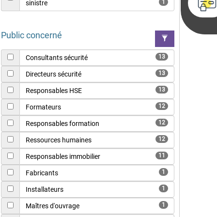
1
sinistre
Public concerné
13
Consultants sécurité
13
Directeurs sécurité
13
Responsables HSE
12
Formateurs
12
Responsables formation
12
Ressources humaines
11
Responsables immobilier
1
Fabricants
1
Installateurs
1
Maîtres d'ouvrage