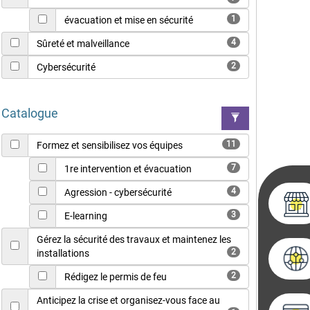
1
évacuation et mise en sécurité
4
Sûreté et malveillance
2
Cybersécurité
Catalogue
11
Formez et sensibilisez vos équipes
7
1re intervention et évacuation
4
Agression - cybersécurité
3
E-learning
Gérez la sécurité des travaux et maintenez les
2
installations
2
Rédigez le permis de feu
Anticipez la crise et organisez-vous face au