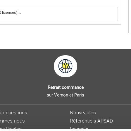
licences). ..
Retrait commande
sur Vernon et Paris
aux questions
Nouveautés
ommes-nous
Référentiels APSAD
ns légales
Incendie