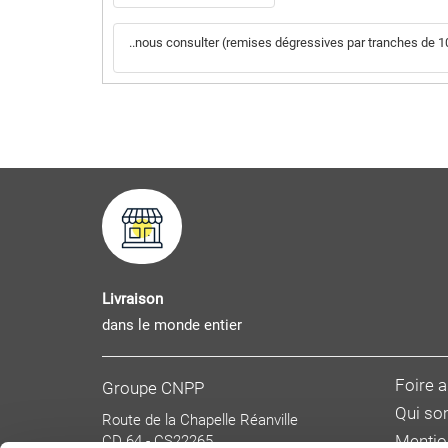
..nous consulter (remises dégressives par tranches de 10 
Livraison
dans le monde entier
Foire 
Groupe CNPP
Qui s
Route de la Chapelle Réanville
CD 64 - CS22265
Mentio