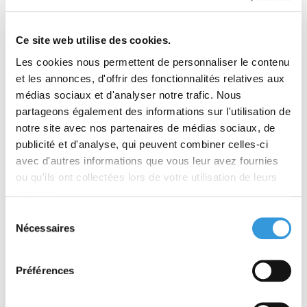
RÉSUMÉ
Ce site web utilise des cookies.
PRODUIT(S) ASSOCIÉ(S)
Les cookies nous permettent de personnaliser le contenu
et les annonces, d'offrir des fonctionnalités relatives aux
Votre nouvel outil pour maîtriser le programme !
médias sociaux et d'analyser notre trafic. Nous
Ce manuel pratique regroupe les connaissances
partageons également des informations sur l'utilisation de
théoriques, techniques en management et
notre site avec nos partenaires de médias sociaux, de
gestion de budget que les stagiaires doivent
publicité et d'analyse, qui peuvent combiner celles-ci
acquérir lors de leur formation.
avec d'autres informations que vous leur avez fournies
Divisé en parties et en séquences, cet ouvrage
ou qu'ils ont collectées lors de votre utilisation de leurs
constitue un outil solide pour les futurs chefs de
services.
services SSIAP 3, qui se verront confier la
Sélection
responsabilité d'un service de sécurité. Cette
Nécessaires
nouvelle édition intègre les dispositions du
du
nouveau règlement IGH.
consentement
Extraits du contenu :
Préférences
• Le feu et ses conséquences
• La sécurité dans les bâtiments