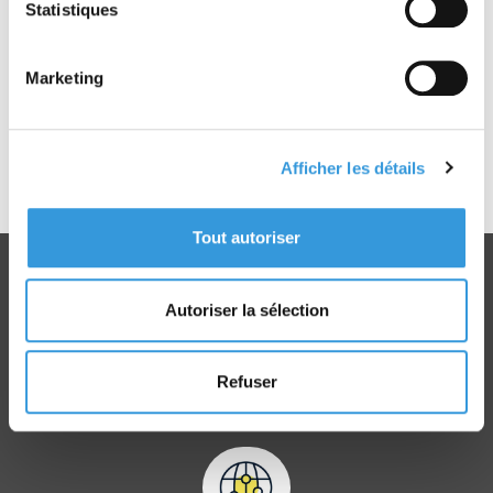
• La réglementation incendie : classement des
Statistiques
établissements, dispositions constructives et
techniques, moyens de secours, visites,
accessibilité des personnes handicapées
Marketing
- Gestion des risques
- Conseils au chef d’établissement
- Correspondant des commissions de sécurité
- Management de l’équipe de sécurité
Afficher les détails
- Budget du service
- QCM
Tout autoriser
Autoriser la sélection
Livraison
Refuser
dans le monde entier