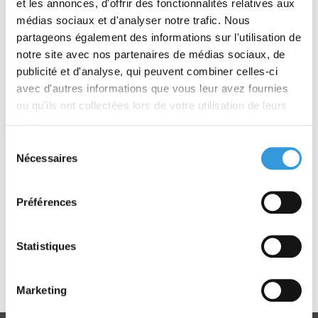
et les annonces, d'offrir des fonctionnalités relatives aux
médias sociaux et d'analyser notre trafic. Nous
RÉSUMÉ
partageons également des informations sur l'utilisation de
notre site avec nos partenaires de médias sociaux, de
Cet ouvrage présente l'ensemble des
publicité et d'analyse, qui peuvent combiner celles-ci
dispositions spéciales du règlement du 25 juin
avec d'autres informations que vous leur avez fournies
1980 applicables, au titre de la sécurité incendie,
aux établissements recevant du public (ERP)
ou qu'ils ont collectées lors de votre utilisation de leurs
suivants :
services.
Type PA : Établissements de plein air
Sélection
Type CTS : Chapiteaux, tentes et structures
Nécessaires
du
Type SG : Structures gonflables
consentement
Type OA : Hôtels-restaurants d'altitude
Type REF : Refuges de montagne
Préférences
Type PS : Parcs de stationnement couverts
Type GA : Gares
Type EF : Établissements flottants
Statistiques
Ces dispositions sont complétées par des
commentaires, schémas et avis de la
Marketing
Commissions centrale de sécurité.