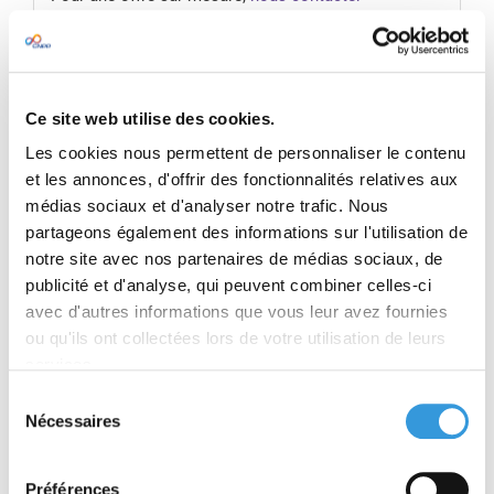
RÉSUMÉ
L’ouvrage comporte :
Ce site web utilise des cookies.
• Les dispositions du Code de la construction et
Les cookies nous permettent de personnaliser le contenu
de l’habitation et du Code de l’urbanisme
et les annonces, d'offrir des fonctionnalités relatives aux
relatives à la protection contre l’incendie
médias sociaux et d'analyser notre trafic. Nous
• Les articles :
- GN / GE : Généralités
partageons également des informations sur l'utilisation de
- CO : Construction
notre site avec nos partenaires de médias sociaux, de
- AM : Aménagements
publicité et d'analyse, qui peuvent combiner celles-ci
- DF : Désenfumage
avec d'autres informations que vous leur avez fournies
- CH : Chauffage, ventilation, réfrigération,
ou qu'ils ont collectées lors de votre utilisation de leurs
climatisation, conditionnement d’air et
services.
installation d’eau chaude sanitaire
- GZ : Installations aux gaz combustibles aux
Sélection
hydrocarbures liquéfiés
Nécessaires
du
- EL : Installations électriques
consentement
- EC : Éclairage
- AS : Ascenseurs, escaliers mécaniques et
Préférences