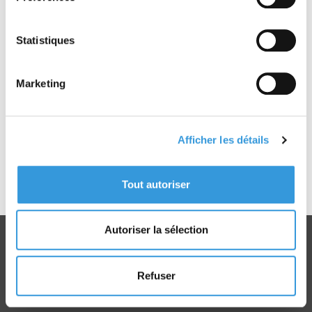
trottoirs roulants
- GC : Installation d’appareils de cuisson
destinés à la restauration
Statistiques
- MS : Moyens de secours contre l’incendie
• Les instructions techniques : désenfumage,
Marketing
alarme et façades
• Les textes relatifs aux commissions de
sécurité
• Les textes intéressant les qualifications des
Afficher les détails
personnels des services de sécurité des ERP
(SSIAP)
• La jurisprudence sur les ERP avec des arrêts du
Tout autoriser
Conseil d’État et des arrêts des cours
administratives d’appel
Autoriser la sélection
Refuser
Livraison