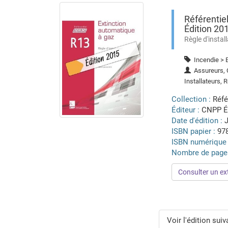
Référentie
Édition 20
Règle d'instal
Incendie > E
Assureurs, C
Installateurs,
Collection :
Réfé
Éditeur :
CNPP É
Date d'édition :
J
ISBN papier :
97
ISBN numérique
Nombre de page
Consulter un ext
Voir l'édition suiv