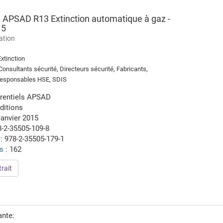
l APSAD R13 Extinction automatique à gaz -
15
lation
xtinction
onsultants sécurité, Directeurs sécurité, Fabricants,
 Responsables HSE, SDIS
rentiels APSAD
ditions
anvier 2015
8-2-35505-109-8
 :
978-2-35505-179-1
s :
162
rait
ante: