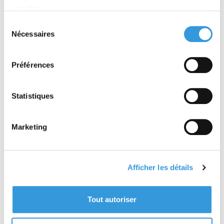
services.
TABLE DES MATIÈRES
Sélection
Nécessaires
du
PRODUIT(S) ASSOCIÉ(S)
consentement
Les panneaux sandwichs sont vulnérables aux
Préférences
effets d’un incendie. Le choix de panneaux de
qualité associé au respect de dispositions
constructives permet de limiter les départs de
Statistiques
feu et de retarder la progression de la
combustion. Ces panneaux sont souvent utilisés
dans les entrepôts ou ateliers agroalimentaires,
Marketing
les laboratoires et bâtiments à température
ambiante froide.
Le référentiel APSAD D14-A définit des
Afficher les détails
recommandations de montage et de fixation des
panneaux et des règles pour l’installation des
équipements : systèmes électriques, luminaires,
Tout autoriser
systèmes de dégivrage, etc. Un modèle d’avis de
fin de travaux aidera aux vérifications
nécessaires lors de la réception.