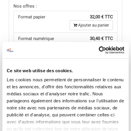
Nos offres :
Format papier
32,00 € TTC
Ajouter au panier
Format numérique
30,40 € TTC
Ajouter au panier
Offre couplée (papier +
49,92 € TTC
numérique)
Ajouter au panier
Ce site web utilise des cookies.
Les cookies nous permettent de personnaliser le contenu
Consulter le détail de
nos offres
et les annonces, d'offrir des fonctionnalités relatives aux
médias sociaux et d'analyser notre trafic. Nous
VOIR MON PANIER
partageons également des informations sur l'utilisation de
Pour une offre sur mesure,
nous contacter
notre site avec nos partenaires de médias sociaux, de
publicité et d'analyse, qui peuvent combiner celles-ci
avec d'autres informations que vous leur avez fournies
RÉSUMÉ
ou qu'ils ont collectées lors de votre utilisation de leurs