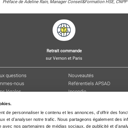
Préface de Adeline Rain, Manager Conseil&Formation HSE, CNPP
Retrait commande
sur Vernon et Paris
aux questions
Nouveautés
ommes-nous
Référentiels APSAD
ns légales
Incendie
s personnelles
Sûreté et malveillance
okies.
ions de vente
Hygiène, sécurité et enviro
t de personnaliser le contenu et les annonces, d'offrir des fonct
et délai de livraison
Gestion des risques
ux et d'analyser notre trafic. Nous partageons également des in
 auteur
Cybersécurité
site avec nos partenaires de médias sociaux, de publicité et d'anal