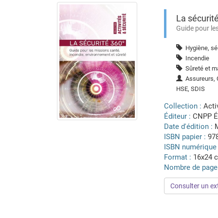
La sécurit
Guide pour le
Hygiène, séc
Incendie
Sûreté et ma
Assureurs, C
HSE, SDIS
Collection :
Acti
Éditeur :
CNPP É
Date d'édition :
ISBN papier :
97
ISBN numérique
Format :
16x24 
Nombre de page
Consulter un ext