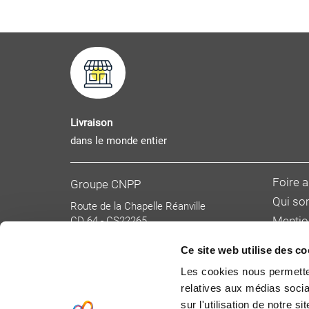
Livraison
dans le monde entier
Foire 
Groupe CNPP
Qui s
Route de la Chapelle Réanville
CD 64 - CS22265
Mentio
F 27950 SAINT MARCEL
Donnée
Tél : 02 32 53 64 34
Ce site web utilise des co
Condit
www.cnpp.com
Les cookies nous permetten
www.faceaurisque.com
Tarifs 
relatives aux médias socia
Devenir
sur l'utilisation de notre 