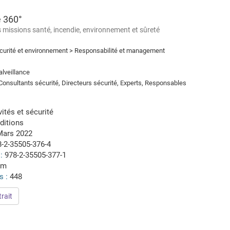
é 360°
s missions santé, incendie, environnement et sûreté
urité et environnement > Responsabilité et management
lveillance
onsultants sécurité, Directeurs sécurité, Experts, Responsables
vités et sécurité
ditions
Mars 2022
8-2-35505-376-4
 :
978-2-35505-377-1
cm
s :
448
rait