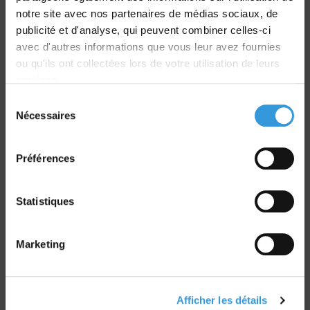
Livraison
notre site avec nos partenaires de médias sociaux, de
dans le monde entier
publicité et d'analyse, qui peuvent combiner celles-ci
avec d'autres informations que vous leur avez fournies
ou qu'ils ont collectées lors de votre utilisation de leurs
services.
Sélection
Nécessaires
du
Retrait commande
consentement
sur Vernon et Paris
Préférences
Statistiques
Paiement sécurisé
Marketing
CB - Virement - Chèque
Afficher les détails
Groupe CNPP