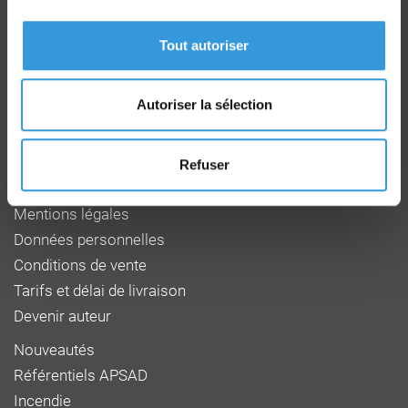
Route de la Chapelle Réanville
CD 64 - CS22265
Tout autoriser
F 27950 SAINT MARCEL
Tél : 02 32 53 64 34
www.cnpp.com
Autoriser la sélection
www.faceaurisque.com
Foire aux questions
Refuser
Qui sommes-nous
Mentions légales
Données personnelles
Conditions de vente
Tarifs et délai de livraison
Devenir auteur
Nouveautés
Référentiels APSAD
Incendie