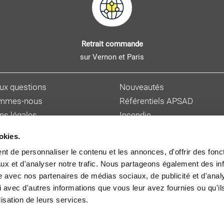
Retrait commande
sur Vernon et Paris
aux questions
Nouveautés
ommes-nous
Référentiels APSAD
ns légales
Incendie
s personnelles
Sûreté et malveillance
okies.
ions de vente
Hygiène, sécurité et enviro
t de personnaliser le contenu et les annonces, d'offrir des fonct
et délai de livraison
Gestion des risques
ux et d'analyser notre trafic. Nous partageons également des in
 auteur
Cybersécurité
site avec nos partenaires de médias sociaux, de publicité et d'anal
 avec d'autres informations que vous leur avez fournies ou qu'il
lisation de leurs services.