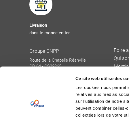
Livraison
dans le monde entier
Foire 
Groupe CNPP
Qui s
Route de la Chapelle Réanville
CD 64 - CS22265
Mentio
F 27950 SAINT MARCEL
Donnée
Tél : 02 32 53 64 34
Ce site web utilise des co
Condit
www.cnpp.com
Les cookies nous permetten
www.faceaurisque.com
Tarifs 
relatives aux médias socia
Devenir
sur l'utilisation de notre 
peuvent combiner celles-ci
collectées lors de votre uti