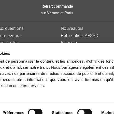
Retrait commande
sur Vernon et Paris
aux questions
Nouveautés
ommes-nous
Référentiels APSAD
ns légales
Incendie
s personnelles
Sûreté et malveillance
okies.
ions de vente
Hygiène, sécurité et enviro
t de personnaliser le contenu et les annonces, d'offrir des fonct
et délai de livraison
Gestion des risques
ux et d'analyser notre trafic. Nous partageons également des in
 auteur
Cybersécurité
site avec nos partenaires de médias sociaux, de publicité et d'anal
 avec d'autres informations que vous leur avez fournies ou qu'il
lisation de leurs services.
© Copyright 2026
CNPP
Préférences
Statistiques
Market