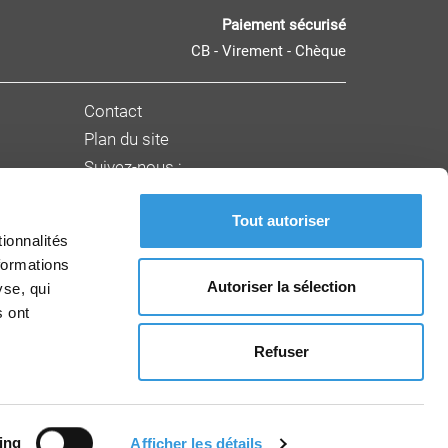
Paiement sécurisé
CB - Virement - Chèque
Contact
Plan du site
Suivez-nous :
Tout autoriser
nnement
ionnalités
formations
Autoriser la sélection
yse, qui
s ont
Refuser
ing
Afficher les détails