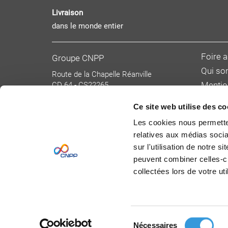
Livraison
dans le monde entier
Foire 
Groupe CNPP
Qui s
Route de la Chapelle Réanville
CD 64 - CS22265
Mentio
F 27950 SAINT MARCEL
Donnée
Tél : 02 32 53 64 34
Ce site web utilise des co
Condit
www.cnpp.com
Les cookies nous permetten
www.faceaurisque.com
Tarifs 
relatives aux médias socia
Devenir
sur l'utilisation de notre 
peuvent combiner celles-ci
collectées lors de votre uti
Sélection
Nécessaires